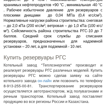
хранимых нефтепродуктов +90 °С , минимальная -40 °С
. Рабочее избыточное давление для резервуаров с
2
плоскими днищами до 0,04 МПа (0,4 кгс/см
).
Нормативные нагрузки района строительства: снеговая
2
– до 2,0 кПа (200 кгс/м
; ветровая – до 1,0 кПа (100 кгс/
2
м
). Сейсмичность района строительства РГС-10 до 7
баллов. Средний срок службы до списания
резервуаров, предназначенных для надземной
установки – 20 лет, а для подземной - 10 лет.
Купить резервуары РГС
Котельный завод "Теплоэнергетик" производит и
реализует резервуары РГС различных моделей. Купить
резервуары РГС можно сделав заявку на сайте
котельного завода
он-лайн
или позвонить по телефону
8-913-255-00-81. Транспортирование резервуаров
осуществляется автотранспортом, ж/д полувагонами и
речным транспортом. Котельный завод поставляет
продукцию во все регионы России и Казахстана.