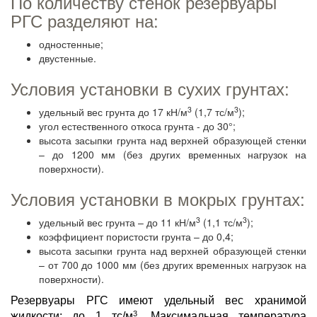
По количеству стенок резервуары
РГС разделяют на:
одностенные;
двустенные.
Условия установки в сухих грунтах:
3
3
удельный вес грунта до 17 кН/м
(1,7 тс/м
);
угол естественного откоса грунта - до 30°;
высота засыпки грунта над верхней образующей стенки
– до 1200 мм (без других временных нагрузок на
поверхности).
Условия установки в мокрых грунтах:
3
3
удельный вес грунта – до 11 кН/м
(1,1 тс/м
);
коэффициент пористости грунта – до 0,4;
высота засыпки грунта над верхней образующей стенки
– от 700 до 1000 мм (без других временных нагрузок на
поверхности).
Резервуары РГС имеют удельный вес хранимой
3
жидкости: до 1 тс/м
. Максимальная температура