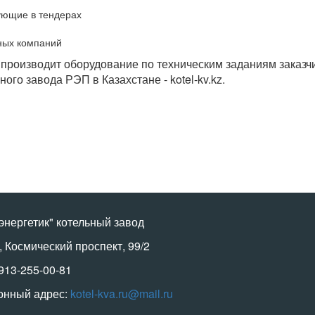
ующие в тендерах
ных компаний
 производит оборудование по техническим заданиям заказч
го завода РЭП в Казахстане - kotel-kv.kz.
энергетик" котельный завод
, Космический проспект, 99/2
-913-255-00-81
онный адрес:
kotel-kva.ru@mail.ru